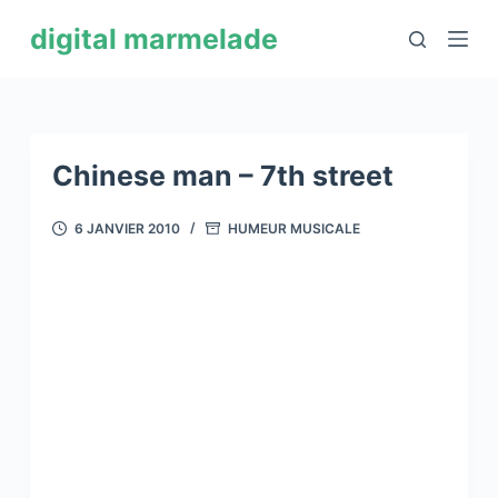
P
digital marmelade
a
s
s
e
r
Chinese man – 7th street
a
u
6 JANVIER 2010
HUMEUR MUSICALE
c
o
n
t
e
n
u