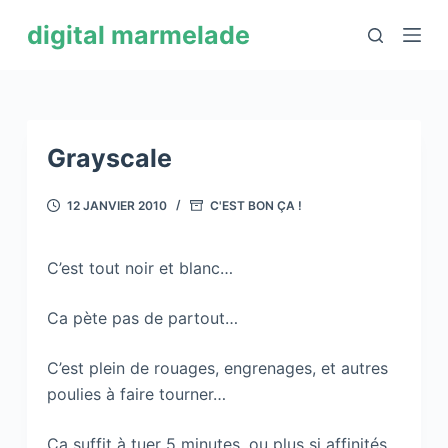
P
digital marmelade
a
s
s
e
r
Grayscale
a
u
12 JANVIER 2010
C'EST BON ÇA !
c
o
C’est tout noir et blanc…
n
t
Ca pète pas de partout…
e
n
C’est plein de rouages, engrenages, et autres
u
poulies à faire tourner…
Ca suffit à tuer 5 minutes, ou plus si affinités…