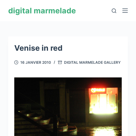
P
digital marmelade
a
s
s
e
r
Venise in red
a
u
16 JANVIER 2010
DIGITAL MARMELADE GALLERY
c
o
n
t
e
n
u