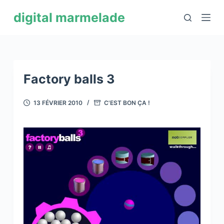
P
digital marmelade
a
s
s
e
r
Factory balls 3
a
u
13 FÉVRIER 2010
C'EST BON ÇA !
c
o
n
t
e
n
u