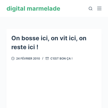
P
digital marmelade
a
s
s
e
r
On bosse ici, on vit ici, on
a
reste ici !
u
c
24 FÉVRIER 2010
C'EST BON ÇA !
o
n
t
e
n
u