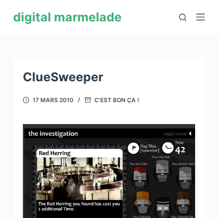
P
digital marmelade
a
s
s
e
r
ClueSweeper
a
u
17 MARS 2010
C'EST BON ÇA !
c
o
n
t
e
n
u