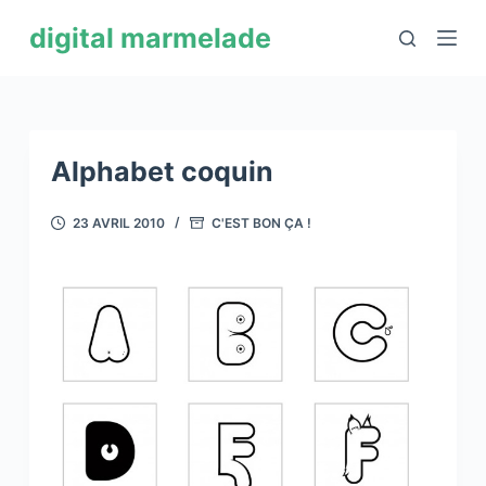
P
digital marmelade
a
s
s
e
r
Alphabet coquin
a
u
23 AVRIL 2010
C'EST BON ÇA !
c
o
n
t
e
n
u