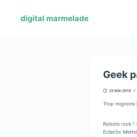
P
a
digital marmelade
s
s
e
r
a
u
c
Geek p
o
n
22 MAI 2010
t
e
Trop mignons l
n
u
Robots rock ! 
Eclectic Method