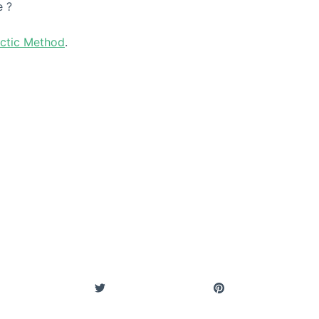
e ?
ectic Method
.