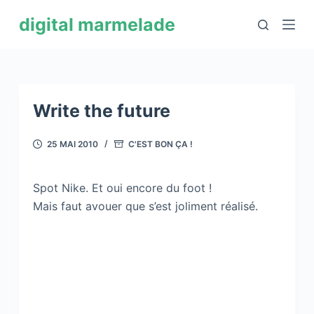
P
digital marmelade
a
s
s
e
r
Write the future
a
u
25 MAI 2010
C'EST BON ÇA !
c
o
Spot Nike. Et oui encore du foot !
n
Mais faut avouer que s’est joliment réalisé.
t
e
n
u