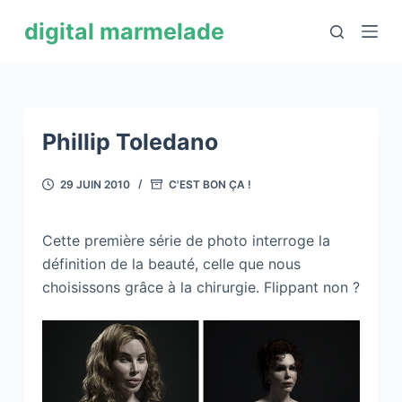
P
digital marmelade
a
s
s
e
r
Phillip Toledano
a
u
29 JUIN 2010
C'EST BON ÇA !
c
o
Cette première série de photo interroge la
n
définition de la beauté, celle que nous
t
choisissons grâce à la chirurgie. Flippant non ?
e
n
u