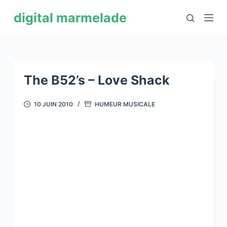
P
digital marmelade
a
s
s
e
r
The B52’s – Love Shack
a
u
10 JUIN 2010
HUMEUR MUSICALE
c
o
n
t
e
n
u