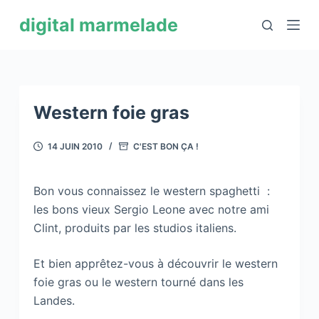
P
digital marmelade
a
s
s
e
r
Western foie gras
a
u
14 JUIN 2010
C'EST BON ÇA !
c
o
Bon vous connaissez le western spaghetti :
n
les bons vieux Sergio Leone avec notre ami
t
Clint, produits par les studios italiens.
e
n
Et bien apprêtez-vous à découvrir le western
u
foie gras ou le western tourné dans les
Landes.