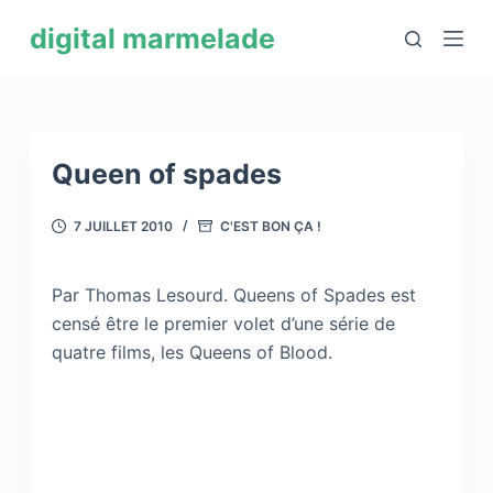
P
digital marmelade
a
s
s
e
r
Queen of spades
a
u
7 JUILLET 2010
C'EST BON ÇA !
c
o
Par Thomas Lesourd. Queens of Spades est
n
censé être le premier volet d’une série de
t
quatre films, les Queens of Blood.
e
n
u