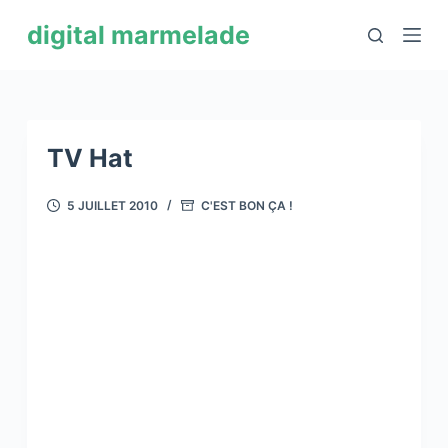
P
digital marmelade
a
s
s
e
r
TV Hat
a
u
5 JUILLET 2010
C'EST BON ÇA !
c
o
n
t
e
n
u