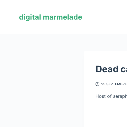
P
a
digital marmelade
s
s
e
r
a
u
c
Dead c
o
n
25 SEPTEMBRE
t
e
Host of serap
n
u