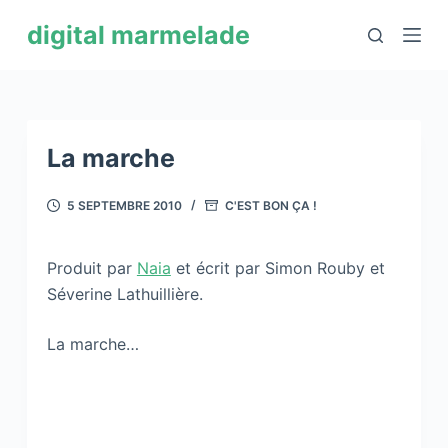
P
digital marmelade
a
s
s
e
r
La marche
a
u
5 SEPTEMBRE 2010
C'EST BON ÇA !
c
o
Produit par
Naia
et écrit par Simon Rouby et
n
Séverine Lathuillière.
t
e
La marche…
n
u