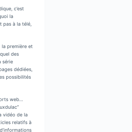
ique, c’est
quoi la
 pas à la télé,
 la première et
equel des
 série
 pages dédiées,
es possibilités
pports web…
euxdulac”
a vidéo de la
les relatifs à
s d’informations