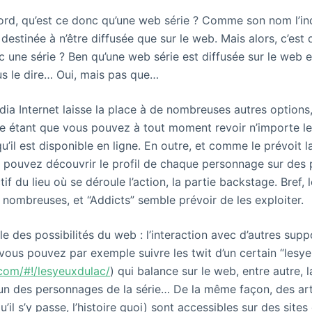
ord, qu’est ce donc qu’une web série ? Comme son nom l’ind
destinée à n’être diffusée que sur le web. Mais alors, c’est 
 une série ? Ben qu’une web série est diffusée sur le web et
us le dire… Oui, mais pas que…
édia Internet laisse la place à de nombreuses autres options,
te étant que vous pouvez à tout moment revoir n’importe l
’il est disponible en ligne. En outre, et comme le prévoit la
s pouvez découvrir le profil de chaque personnage sur des
tif du lieu où se déroule l’action, la partie backstage. Bref, l
, nombreuses, et “Addicts” semble prévoir de les exploiter.
e des possibilités du web : l’interaction avec d’autres su
vous pouvez par exemple suivre les twit d’un certain “lesy
r.com/#!/lesyeuxdulac/
) qui balance sur le web, entre autre, l
un des personnages de la série… De la même façon, des artic
qu’il s’y passe, l’histoire quoi) sont accessibles sur des site