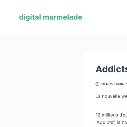
P
a
digital marmelade
s
s
e
r
a
u
c
Addict
o
n
16 NOVEMBRE 
t
e
La nouvelle we
n
u
12 millions d’
“Addicts”, la n