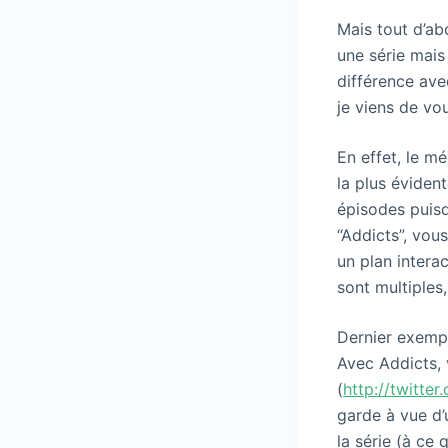
Mais tout d’ab
une série mais 
différence avec
je viens de vo
En effet, le m
la plus éviden
épisodes puisqu
“Addicts”, vou
un plan interac
sont multiples
Dernier exempl
Avec Addicts, 
(
http://twitte
garde à vue d’
la série (à ce 