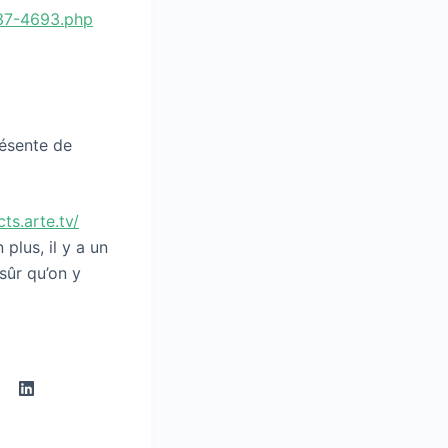
737-4693.php
résente de
cts.arte.tv/
 plus, il y a un
sûr qu’on y