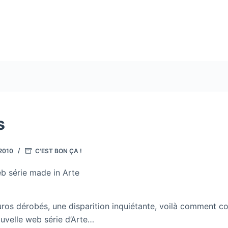
s
2010
C'EST BON ÇA !
b série made in Arte
euros dérobés, une disparition inquiétante, voilà comment
ouvelle web série d’Arte…