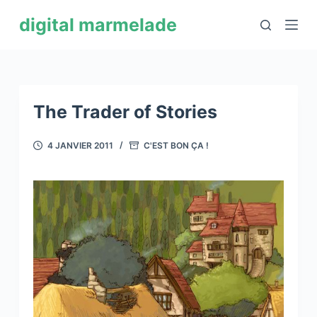
P
digital marmelade
a
s
s
e
r
The Trader of Stories
a
u
4 JANVIER 2011
C'EST BON ÇA !
c
o
n
t
e
n
u