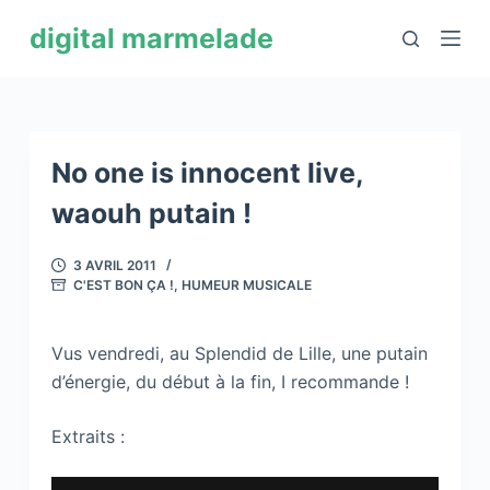
P
digital marmelade
a
s
s
e
r
No one is innocent live,
a
waouh putain !
u
c
3 AVRIL 2011
o
C'EST BON ÇA !
,
HUMEUR MUSICALE
n
t
Vus vendredi, au Splendid de Lille, une putain
e
d’énergie, du début à la fin, I recommande !
n
u
Extraits :