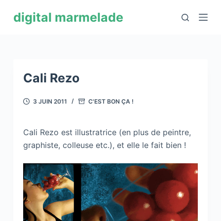
P
digital marmelade
a
s
s
e
r
Cali Rezo
a
u
3 JUIN 2011
C'EST BON ÇA !
c
o
Cali Rezo est illustratrice (en plus de peintre,
n
graphiste, colleuse etc.), et elle le fait bien !
t
e
n
u