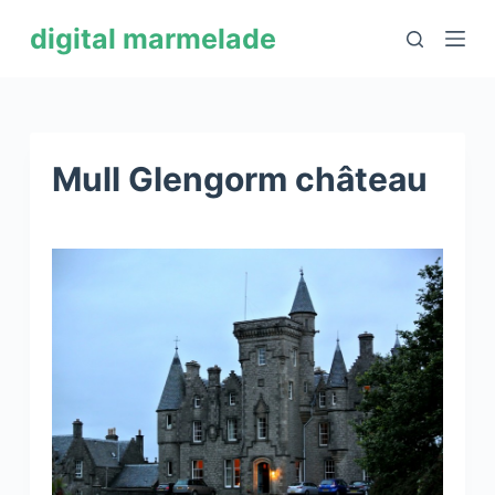
P
digital marmelade
a
s
s
e
r
Mull Glengorm château
a
u
c
o
n
t
e
n
u