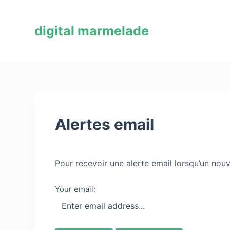
P
a
digital marmelade
s
s
e
r
a
u
c
Alertes email
o
n
t
Pour recevoir une alerte email lorsqu’un nouve
e
n
Your email:
u