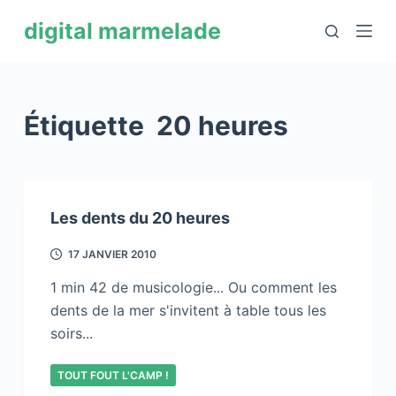
P
digital marmelade
a
s
s
e
Étiquette
20 heures
r
a
u
c
Les dents du 20 heures
o
n
17 JANVIER 2010
t
1 min 42 de musicologie... Ou comment les
e
dents de la mer s'invitent à table tous les
n
soirs...
u
TOUT FOUT L'CAMP !