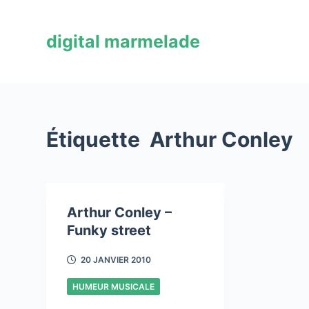
P
a
digital marmelade
s
s
e
r
a
Étiquette
Arthur Conley
u
c
o
n
Arthur Conley –
t
Funky street
e
n
20 JANVIER 2010
u
HUMEUR MUSICALE