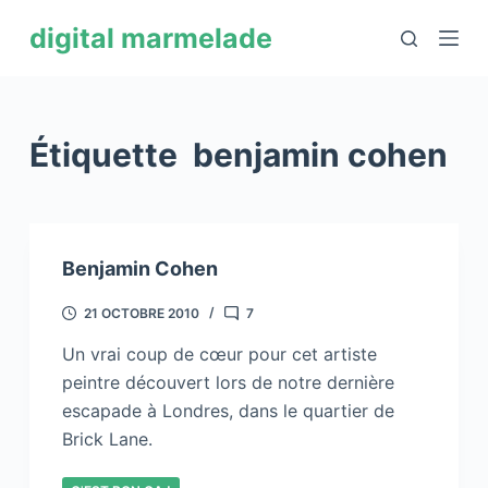
P
digital marmelade
a
s
s
e
Étiquette
benjamin cohen
r
a
u
c
Benjamin Cohen
o
n
21 OCTOBRE 2010
7
t
Un vrai coup de cœur pour cet artiste
e
peintre découvert lors de notre dernière
n
escapade à Londres, dans le quartier de
u
Brick Lane.