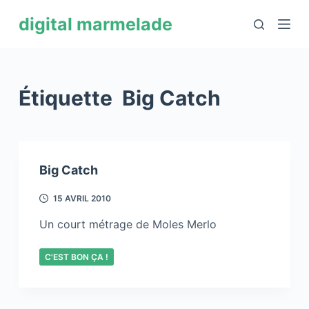
P
digital marmelade
a
s
s
e
Étiquette
Big Catch
r
a
u
c
Big Catch
o
n
15 AVRIL 2010
t
Un court métrage de Moles Merlo
e
n
C'EST BON ÇA !
u