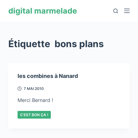
P
digital marmelade
a
s
s
e
Étiquette
bons plans
r
a
u
c
les combines à Nanard
o
n
7 MAI 2010
t
Merci Bernard !
e
n
C'EST BON ÇA !
u