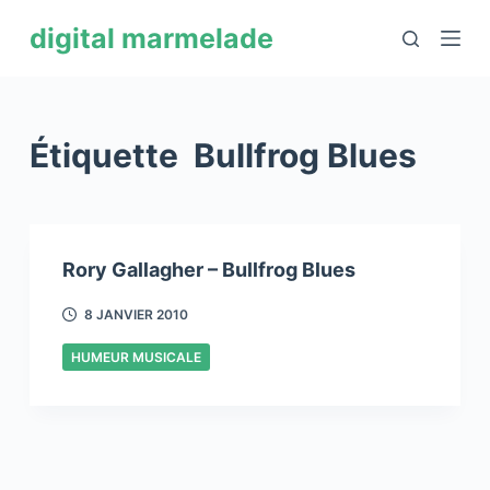
P
digital marmelade
a
s
s
e
Étiquette
Bullfrog Blues
r
a
u
c
Rory Gallagher – Bullfrog Blues
o
n
8 JANVIER 2010
t
HUMEUR MUSICALE
e
n
u