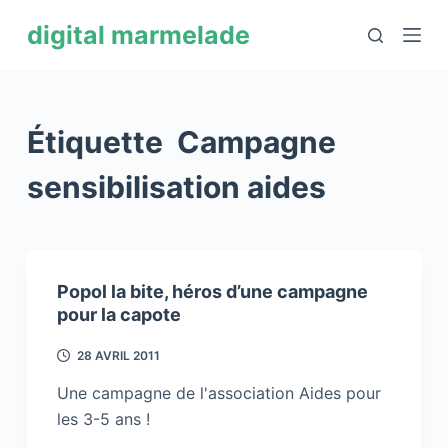
P
digital marmelade
a
s
s
e
Étiquette
Campagne
r
a
sensibilisation aides
u
c
o
n
Popol la bite, héros d’une campagne
t
pour la capote
e
28 AVRIL 2011
n
u
Une campagne de l'association Aides pour
les 3-5 ans !