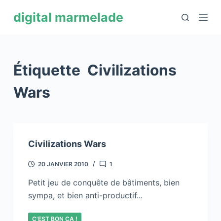
P
digital marmelade
a
s
s
e
Étiquette
Civilizations
r
a
Wars
u
c
o
n
Civilizations Wars
t
e
20 JANVIER 2010
1
n
Petit jeu de conquête de bâtiments, bien
u
sympa, et bien anti-productif...
C'EST BON ÇA !