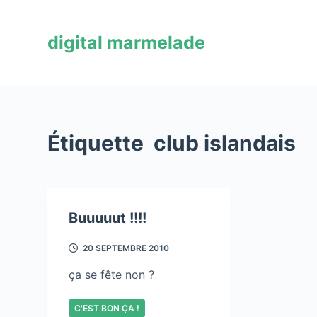
P
a
digital marmelade
s
s
e
r
a
Étiquette
club islandais
u
c
o
n
Buuuuut !!!!
t
e
20 SEPTEMBRE 2010
n
u
ça se fête non ?
C'EST BON ÇA !