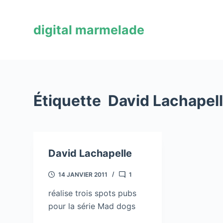
P
a
digital marmelade
s
s
e
r
a
Étiquette
David Lachapel
u
c
o
n
David Lachapelle
t
e
14 JANVIER 2011
1
n
u
réalise trois spots pubs
pour la série Mad dogs