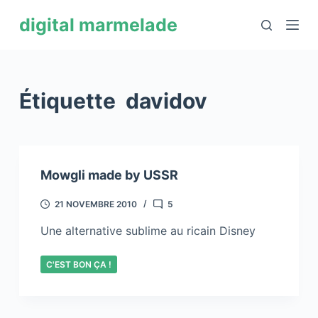
P
digital marmelade
a
s
s
e
Étiquette
davidov
r
a
u
c
Mowgli made by USSR
o
n
21 NOVEMBRE 2010
5
t
Une alternative sublime au ricain Disney
e
n
C'EST BON ÇA !
u