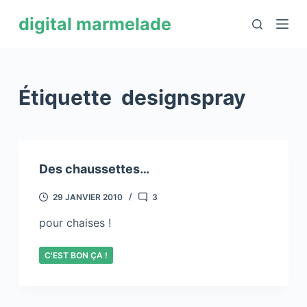
P
digital marmelade
a
s
s
e
Étiquette
designspray
r
a
u
c
Des chaussettes…
o
n
29 JANVIER 2010
3
t
pour chaises !
e
n
C'EST BON ÇA !
u