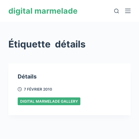
P
digital marmelade
a
s
s
e
Étiquette
détails
r
a
u
c
Détails
o
n
7 FÉVRIER 2010
t
DIGITAL MARMELADE GALLERY
e
n
u