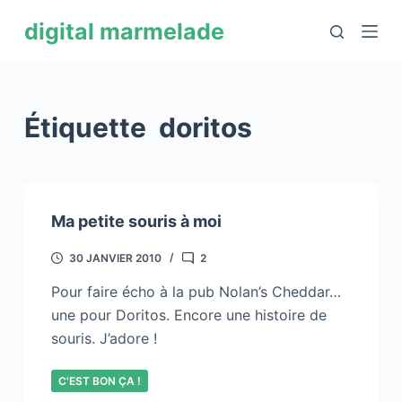
P
digital marmelade
a
s
s
e
Étiquette
doritos
r
a
u
c
Ma petite souris à moi
o
n
30 JANVIER 2010
2
t
Pour faire écho à la pub Nolan’s Cheddar…
e
une pour Doritos. Encore une histoire de
n
souris. J’adore !
u
C'EST BON ÇA !