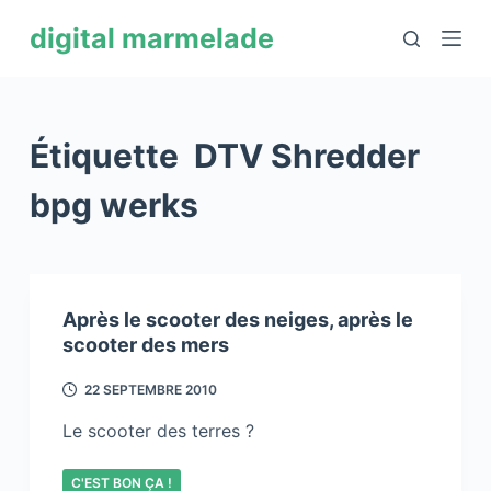
P
digital marmelade
a
s
s
e
Étiquette
DTV Shredder
r
a
bpg werks
u
c
o
n
Après le scooter des neiges, après le
t
scooter des mers
e
22 SEPTEMBRE 2010
n
u
Le scooter des terres ?
C'EST BON ÇA !