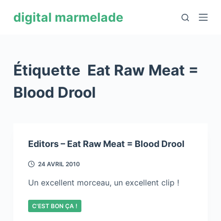
P
digital marmelade
a
s
s
e
Étiquette
Eat Raw Meat =
r
a
Blood Drool
u
c
o
n
Editors – Eat Raw Meat = Blood Drool
t
e
24 AVRIL 2010
n
Un excellent morceau, un excellent clip !
u
C'EST BON ÇA !