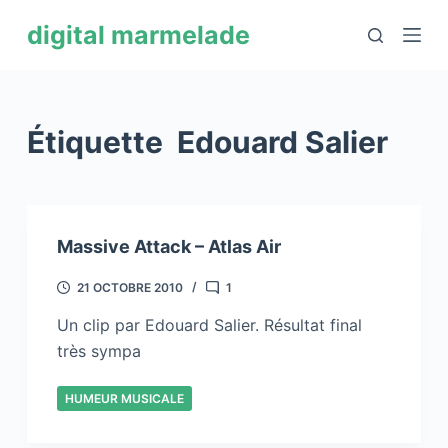
P
digital marmelade
a
s
s
e
Étiquette
Edouard Salier
r
a
u
c
Massive Attack – Atlas Air
o
n
21 OCTOBRE 2010
1
t
Un clip par Edouard Salier. Résultat final
e
très sympa
n
u
HUMEUR MUSICALE