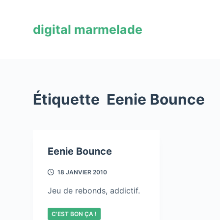
P
a
digital marmelade
s
s
e
r
a
Étiquette
Eenie Bounce
u
c
o
n
Eenie Bounce
t
e
18 JANVIER 2010
n
u
Jeu de rebonds, addictif.
C'EST BON ÇA !