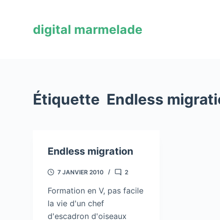
P
a
digital marmelade
s
s
e
r
a
Étiquette
Endless migrat
u
c
o
n
Endless migration
t
e
7 JANVIER 2010
2
n
u
Formation en V, pas facile
la vie d'un chef
d'escadron d'oiseaux