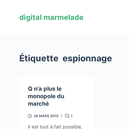
P
a
digital marmelade
s
s
e
r
a
Étiquette
espionnage
u
c
o
n
Q n’a plus le
t
monopole du
e
marché
n
u
28 MARS 2010
1
Il est tout à fait possible,