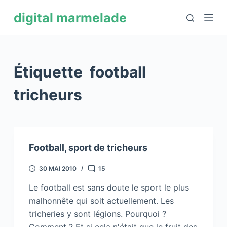
P
digital marmelade
a
s
s
e
Étiquette
football
r
a
tricheurs
u
c
o
n
Football, sport de tricheurs
t
e
30 MAI 2010
15
n
Le football est sans doute le sport le plus
u
malhonnête qui soit actuellement. Les
tricheries y sont légions. Pourquoi ?