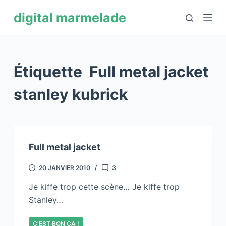
P
digital marmelade
a
s
s
e
Étiquette
Full metal jacket
r
a
stanley kubrick
u
c
o
n
Full metal jacket
t
e
20 JANVIER 2010
3
n
Je kiffe trop cette scène… Je kiffe trop
u
Stanley…
C'EST BON ÇA !