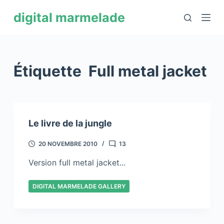
P
digital marmelade
a
s
s
e
Étiquette
Full metal jacket
r
a
u
c
Le livre de la jungle
o
n
20 NOVEMBRE 2010
13
t
Version full metal jacket...
e
n
DIGITAL MARMELADE GALLERY
u