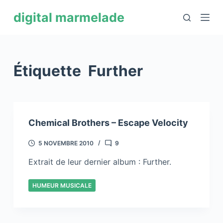
P
digital marmelade
a
s
s
e
Étiquette
Further
r
a
u
c
Chemical Brothers – Escape Velocity
o
n
5 NOVEMBRE 2010
9
t
Extrait de leur dernier album : Further.
e
n
HUMEUR MUSICALE
u