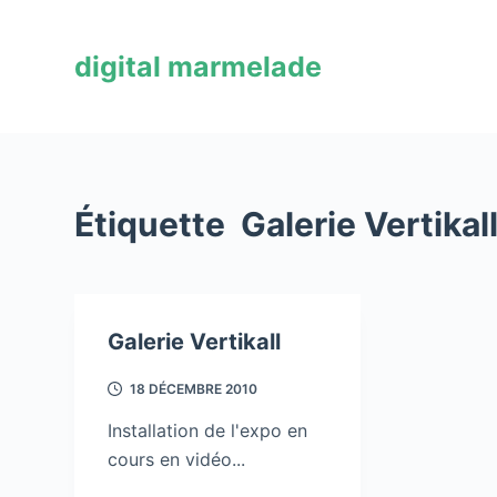
P
a
digital marmelade
s
s
e
r
a
Étiquette
Galerie Vertikal
u
c
o
n
Galerie Vertikall
t
e
18 DÉCEMBRE 2010
n
u
Installation de l'expo en
cours en vidéo...