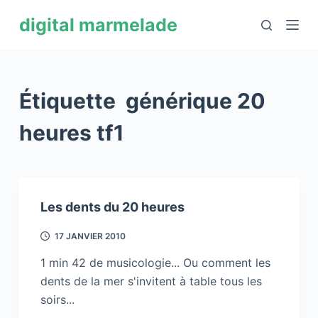
P
digital marmelade
a
s
s
e
Étiquette
générique 20
r
a
heures tf1
u
c
o
n
Les dents du 20 heures
t
e
17 JANVIER 2010
n
1 min 42 de musicologie... Ou comment les
u
dents de la mer s'invitent à table tous les
soirs...