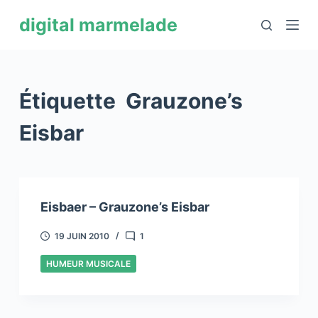
P
digital marmelade
a
s
s
e
Étiquette
Grauzone’s
r
a
Eisbar
u
c
o
n
Eisbaer – Grauzone’s Eisbar
t
e
19 JUIN 2010
1
n
HUMEUR MUSICALE
u