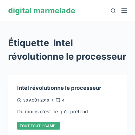
P
digital marmelade
a
s
s
e
Étiquette
Intel
r
a
révolutionne le processeur
u
c
o
n
Intel révolutionne le processeur
t
e
30 AOÛT 2010
4
n
Du moins c'est ce qu'il prétend...
u
TOUT FOUT L'CAMP !